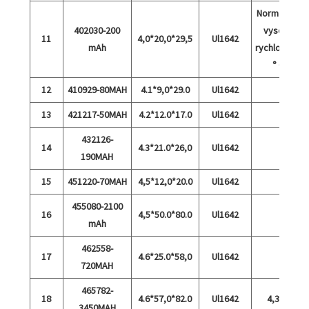
Normální a
402030-200
vysoká
11
4,0*20,0*29,5
Ul1642
mAh
rychlost 15
° C
12
410929-80MAH
4.1*9,0*29.0
Ul1642
13
421217-50MAH
4.2*12.0*17.0
Ul1642
432126-
14
4.3*21.0*26,0
Ul1642
190MAH
15
451220-70MAH
4,5*12,0*20.0
Ul1642
455080-2100
16
4,5*50.0*80.0
Ul1642
mAh
462558-
17
4.6*25.0*58,0
Ul1642
720MAH
465782-
18
4.6*57,0*82.0
Ul1642
4,35V
3450MAH