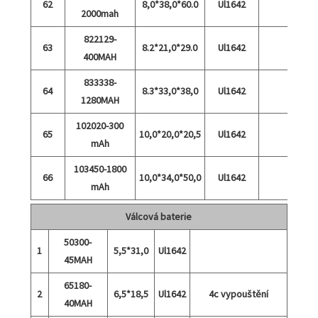
62
8,0*38,0*60.0
Ul1642
2000mah
822129-
63
8.2*21,0*29.0
Ul1642
400MAH
833338-
64
8.3*33,0*38,0
Ul1642
1280MAH
102020-300
65
10,0*20,0*20,5
Ul1642
mAh
103450-1800
66
10,0*34,0*50,0
Ul1642
mAh
Válcová baterie
50300-
1
5,5*31,0
Ul1642
45MAH
65180-
2
6,5*18,5
Ul1642
4c vypouštění
40MAH