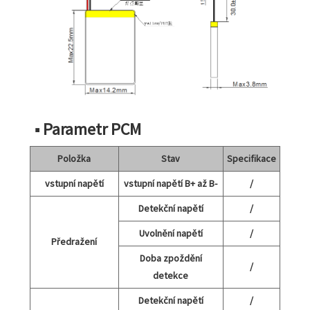
■ Parametr PCM
Položka
Stav
Specifikace
vstupní napětí
vstupní napětí B+ až B-
/
Detekční napětí
/
Uvolnění napětí
/
Předražení
Doba zpoždění
/
detekce
Detekční napětí
/