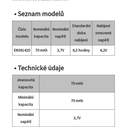
■ Seznam modelů
Standardní
Nabíjení
Číslo
Nominální
Nominální
doba
omezené
modelu
kapacita
napětí
nabíjení
napětí
EN361420
70 mAh
3,7V
6,5 hodiny
4,2V
■ Technické údaje
Jmenovitá
70 mAh
kapacita
Minimální
70 mAh
kapacita
Nominální
3,7V
napětí