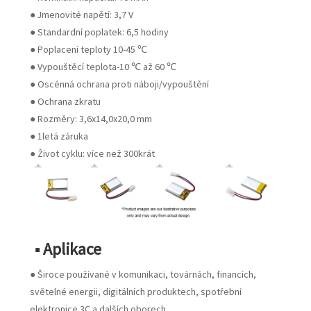
● Jmenovité napětí: 3,7 V
● Standardní poplatek: 6,5 hodiny
● Poplacení teploty 10-45 ℃
● Vypouštěcí teplota-10 ℃ až 60 ℃
● Oscénná ochrana proti náboji/vypouštění
● Ochrana zkratu
● Rozměry: 3,6x14,0x20,0 mm
● 1letá záruka
● Život cyklu: více než 300krát
■ Aplikace
● Široce používané v komunikaci, továrnách, financích,
světelné energii, digitálních produktech, spotřební
elektronice 3C a dalších oborech.