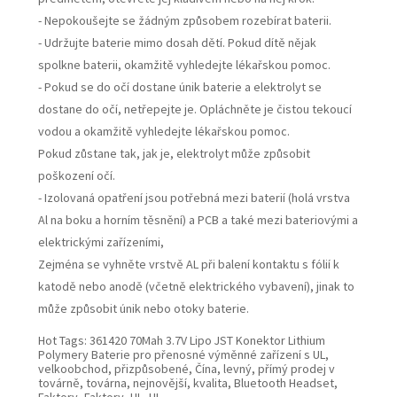
- Nepokoušejte se žádným způsobem rozebírat baterii.
- Udržujte baterie mimo dosah dětí. Pokud dítě nějak
spolkne baterii, okamžitě vyhledejte lékařskou pomoc.
- Pokud se do očí dostane únik baterie a elektrolyt se
dostane do očí, netřepejte je. Opláchněte je čistou tekoucí
vodou a okamžitě vyhledejte lékařskou pomoc.
Pokud zůstane tak, jak je, elektrolyt může způsobit
poškození očí.
- Izolovaná opatření jsou potřebná mezi baterií (holá vrstva
Al na boku a horním těsnění) a PCB a také mezi bateriovými a
elektrickými zařízeními,
Zejména se vyhněte vrstvě AL při balení kontaktu s fólií k
katodě nebo anodě (včetně elektrického vybavení), jinak to
může způsobit únik nebo otoky baterie.
Hot Tags: 361420 70Mah 3.7V Lipo JST Konektor Lithium
Polymery Baterie pro přenosné výměnné zařízení s UL,
velkoobchod, přizpůsobené, Čína, levný, přímý prodej v
továrně, továrna, nejnovější, kvalita, Bluetooth Headset,
Faktory, Faktory, UL, UL