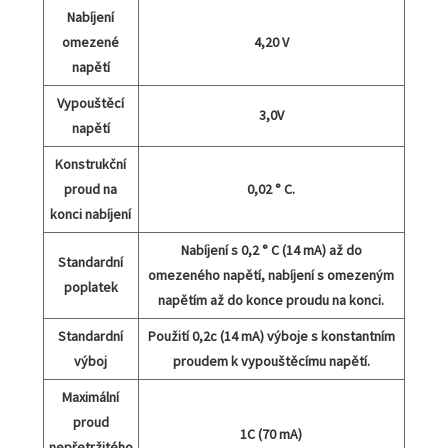
Nabíjení
omezené
4,20 V
napětí
Vypouštěcí
3,0V
napětí
Konstrukční
proud na
0,02 ° C.
konci nabíjení
Nabíjení s 0,2 ° C (14 mA) až do
Standardní
omezeného napětí, nabíjení s omezeným
poplatek
napětím až do konce proudu na konci.
Standardní
Použití 0,2c (14 mA) výboje s konstantním
výboj
proudem k vypouštěcímu napětí.
Maximální
proud
1C (70 mA)
nepřetržitého