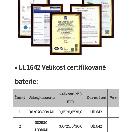
■ UL1642 Velikost certifikované
baterie:
Velikost (d*l)
Žádný
Válec/kapacita
Osvědčení
Poznámky
mm
1
302020-80MAH
3,0*20,0*20,8
Ul1642
302530-
2
3,0*25,0*30.0
Ul1642
180MAH