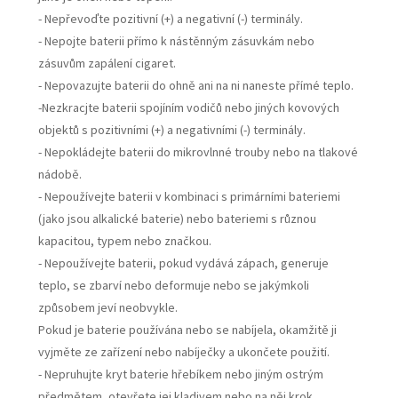
- Nepřevoďte pozitivní (+) a negativní (-) terminály.
- Nepojte baterii přímo k nástěnným zásuvkám nebo
zásuvům zapálení cigaret.
- Nepovazujte baterii do ohně ani na ni naneste přímé teplo.
-Nezkracjte baterii spojíním vodičů nebo jiných kovových
objektů s pozitivními (+) a negativními (-) terminály.
- Nepokládejte baterii do mikrovlnné trouby nebo na tlakové
nádobě.
- Nepoužívejte baterii v kombinaci s primárními bateriemi
(jako jsou alkalické baterie) nebo bateriemi s různou
kapacitou, typem nebo značkou.
- Nepoužívejte baterii, pokud vydává zápach, generuje
teplo, se zbarví nebo deformuje nebo se jakýmkoli
způsobem jeví neobvykle.
Pokud je baterie používána nebo se nabíjela, okamžitě ji
vyjměte ze zařízení nebo nabíječky a ukončete použití.
- Nepruhujte kryt baterie hřebíkem nebo jiným ostrým
předmětem, otevřete jej kladivem nebo na něj krok.