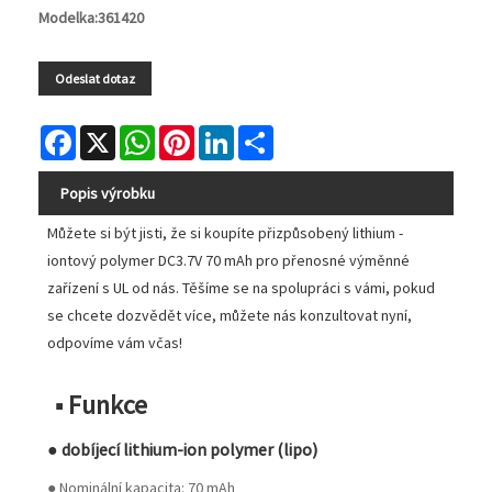
Modelka:361420
Odeslat dotaz
Facebook
X
WhatsApp
Pinterest
LinkedIn
Share
Popis výrobku
Můžete si být jisti, že si koupíte přizpůsobený lithium -
iontový polymer DC3.7V 70 mAh pro přenosné výměnné
zařízení s UL od nás. Těšíme se na spolupráci s vámi, pokud
se chcete dozvědět více, můžete nás konzultovat nyní,
odpovíme vám včas!
■ Funkce
● dobíjecí lithium-ion polymer (lipo)
● Nominální kapacita: 70 mAh