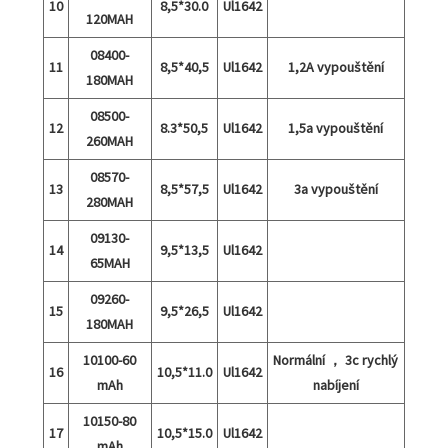
10
8,5*30.0
Ul1642
120MAH
08400-
11
8,5*40,5
Ul1642
1,2A vypouštění
180MAH
08500-
12
8.3*50,5
Ul1642
1,5a vypouštění
260MAH
08570-
13
8,5*57,5
Ul1642
3a vypouštění
280MAH
09130-
14
9,5*13,5
Ul1642
65MAH
09260-
15
9,5*26,5
Ul1642
180MAH
10100-60
Normální ， 3c rychlý
16
10,5*11.0
Ul1642
mAh
nabíjení
10150-80
17
10,5*15.0
Ul1642
mAh