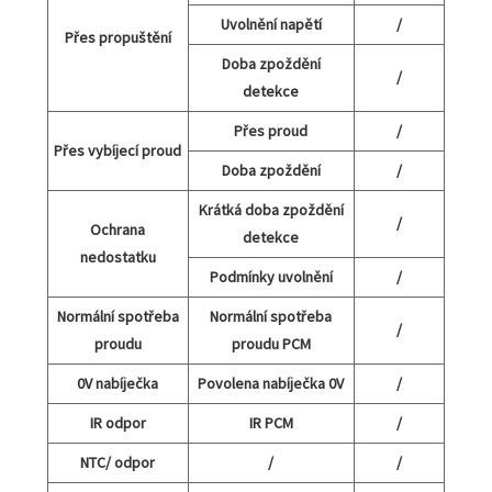
Uvolnění napětí
/
Přes propuštění
Doba zpoždění
/
detekce
Přes proud
/
Přes vybíjecí proud
Doba zpoždění
/
Krátká doba zpoždění
/
Ochrana
detekce
nedostatku
Podmínky uvolnění
/
Normální spotřeba
Normální spotřeba
/
proudu
proudu PCM
0V nabíječka
Povolena nabíječka 0V
/
IR odpor
IR PCM
/
NTC/ odpor
/
/