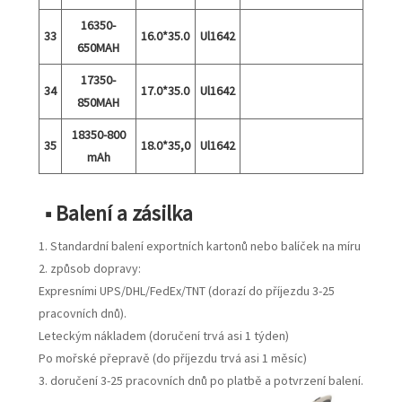
16350-
33
16.0*35.0
Ul1642
650MAH
17350-
34
17.0*35.0
Ul1642
850MAH
18350-800
35
18.0*35,0
Ul1642
mAh
■ Balení a zásilka
1. Standardní balení exportních kartonů nebo balíček na míru
2. způsob dopravy:
Expresními UPS/DHL/FedEx/TNT (dorazí do příjezdu 3-25
pracovních dnů).
Leteckým nákladem (doručení trvá asi 1 týden)
Po mořské přepravě (do příjezdu trvá asi 1 měsíc)
3. doručení 3-25 pracovních dnů po platbě a potvrzení balení.