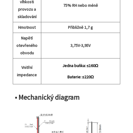
vlhkosti
75% RH nebo méně
provozu a
skladování
Hmotnost
Přibližně 1,7 g
Napětí
otevřeného
3,75V-3,95V
obvodu
Jedna buňka:
≤160
Ω
Vnitřní
impedance
Baterie: ≤220Ω
■ Mechanický diagram