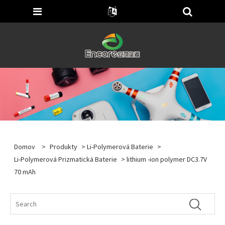
Domov
>
Produkty
>
Li-Polymerová Baterie
>
Li-Polymerová Prizmatická Baterie
> lithium -ion polymer DC3.7V
70 mAh