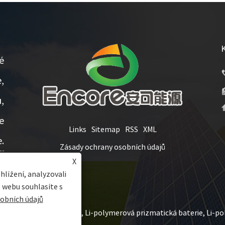
é
,
,
e
Links
Sitemap
RSS
XML
.
Zásady ochrany osobních údajů
X
hlížení, analyzovali
 webu souhlasíte s
obních údajů
- Li-polymerová baterie, Li-polymerová prizmatická baterie, Li-po