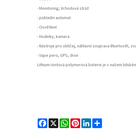
- Monitoring, Vchodová stráž
- pokladní automat
- Osvětlení
- Hodinky, kamera
- Nástroje pro obličej, náhlavní souprava Bluetooth, z
- Vape pero, GPS, dron
Lithium-iontová polymerová baterie je v našem lidském
Facebook
X
WhatsApp
Pinterest
LinkedIn
Share