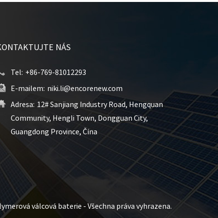
KONTAKTUJTE NÁS
Tel:
+86-769-81012293
E-mailem:
niki.li@encorenew.com
Adresa:
12# Sanjiang Industry Road, Hengquan
Community, Hengli Town, Dongguan City,
Guangdong Province, Čína
lymerová válcová baterie - Všechna práva vyhrazena.