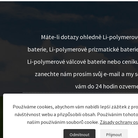
Máte-li dotazy ohledně Li-polymerov
baterie, Li-polymerové prizmatické baterie
Li-polymerové válcové baterie nebo ceníku
zanechte nám prosím svůj e-mail a my s
vám do 24 hodin ozveme
Používáme cookies, abychom vám nabídli lepší zážitek z pro
POPTÁVKA HNED
návštěvnost webu a přizpůsobili obsah. Používáním tohoto
naším používáním souborů cookie.
Zásady ochrany os
Copyright © 2022 Dongguan Encore Energy Co., Ltd. 
Odmítnout
Přijmout