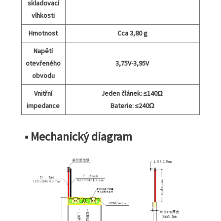
skladovací
vlhkosti
Hmotnost
Cca 3,80 g
Napětí
otevřeného
3,75V-3,95V
obvodu
Vnitřní
Jeden článek: ≤140Ω
impedance
Baterie: ≤240Ω
■ Mechanický diagram