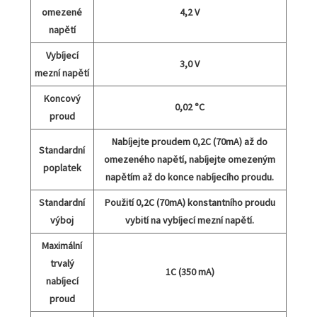
omezené
4,2 V
napětí
Vybíjecí
3,0 V
mezní napětí
Koncový
0,02 °C
proud
Nabíjejte proudem 0,2C (70mA) až do
Standardní
omezeného napětí, nabíjejte omezeným
poplatek
napětím až do konce nabíjecího proudu.
Standardní
Použití 0,2C (70mA) konstantního proudu
výboj
vybití na vybíjecí mezní napětí.
Maximální
trvalý
1C (350 mA)
nabíjecí
proud