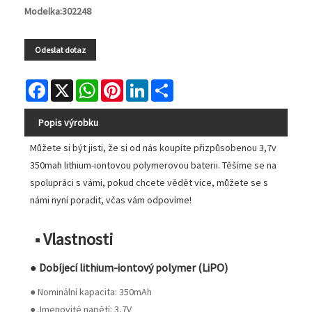
Modelka:302248
Odeslat dotaz
Facebook
X
WhatsApp
Pinterest
LinkedIn
Share
Popis výrobku
Můžete si být jisti, že si od nás koupíte přizpůsobenou 3,7v
350mah lithium-iontovou polymerovou baterii. Těšíme se na
spolupráci s vámi, pokud chcete vědět více, můžete se s
námi nyní poradit, včas vám odpovíme!
■ Vlastnosti
● Dobíjecí lithium-iontový polymer (LiPO)
● Nominální kapacita: 350mAh
● Jmenovité napětí: 3,7V