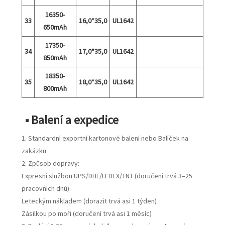
16350-
33
16,0*35,0
UL1642
650mAh
17350-
34
17,0*35,0
UL1642
850mAh
18350-
35
18,0*35,0
UL1642
800mAh
■ Balení a expedice
1. Standardní exportní kartonové balení nebo Balíček na
zakázku
2. Způsob dopravy:
Expresní službou UPS/DHL/FEDEX/TNT (doručení trvá 3–25
pracovních dnů).
Leteckým nákladem (dorazit trvá asi 1 týden)
Zásilkou po moři (doručení trvá asi 1 měsíc)