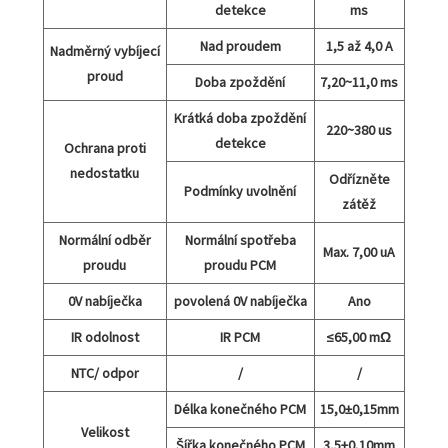
detekce
ms
Nad proudem
1,5 až 4,0 A
Nadměrný vybíjecí
proud
Doba zpoždění
7,20~11,0 ms
Krátká doba zpoždění
220~380 us
detekce
Ochrana proti
nedostatku
Odřízněte
Podmínky uvolnění
zátěž
Normální odběr
Normální spotřeba
Max. 7,00 uA
proudu
proudu PCM
0V nabíječka
povolená 0V nabíječka
Ano
IR odolnost
IR PCM
≤65,00 mΩ
NTC/ odpor
/
/
Délka konečného PCM
15,0±0,15mm
Velikost
Šířka konečného PCM
3,5±0,10mm