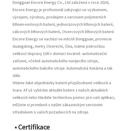
Dongguan Encore Energy Co., Ltd založená v roce 2016,
Encore Energy je profesionál zabývající se výzkumem,
vývojem, výrobou, prodejem a servisem polymerních
lithium-iontových baterií, jednorázových lithiových baterií,
válcových lithiových baterií, čtvercových lithiových baterií.
Encore Energy se nachází ve městě Dongguan, provincie
Guangdong, metry čtvereční, Čína, máme pokročilou
velikost dopravy 100 v domácí továrně. automatizační
zařízení, včetně automatického navíjecího stroje,
automatického balicího stroje. Automatická tiskárna a tak
dále.
Vítáme také objednávky baterií přizpůsobené velikosti a
tvaru. Ať už vybíráte aktuální baterii z našich aktuálních
velikostí nebo hledáte technickou pomoc pro vaši aplikaci,
můžete si promluvit s naším zákaznickým servisním
střediskem o vašich požadavcích na zdroje.
■ Certifikace