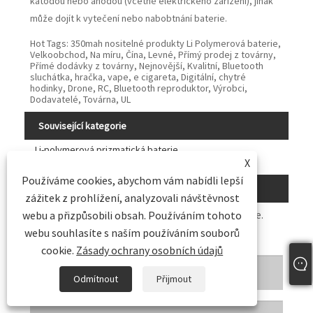
katodou nebo anodou (včetně elektrického zařízení), jinak
může dojít k vytečení nebo nabobtnání baterie.
Hot Tags: 350mah nositelné produkty Li Polymerová baterie,
Velkoobchod, Na míru, Čína, Levné, Přímý prodej z továrny,
Přímé dodávky z továrny, Nejnovější, Kvalitní, Bluetooth
sluchátka, hračka, vape, e cigareta, Digitální, chytré
hodinky, Drone, RC, Bluetooth reproduktor, Výrobci,
Dodavatelé, Továrna, UL
Související kategorie
Li-polymerová prizmatická baterie
X
Li-polymerová válcová baterie
Používáme cookies, abychom vám nabídli lepší
Odeslat dotaz
zážitek z prohlížení, analyzovali návštěvnost
Neváhejte a napište svůj dotaz do formuláře níže.
webu a přizpůsobili obsah. Používáním tohoto
Odpovíme vám do 24 hodin.
webu souhlasíte s naším používáním souborů
cookie.
Zásady ochrany osobních údajů
Odmítnout
Přijmout