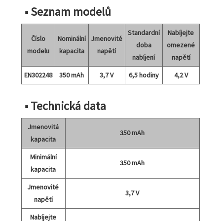
■ Seznam modelů
Standardní
Nabíjejte
Číslo
Nominální
Jmenovité
doba
omezené
modelu
kapacita
napětí
nabíjení
napětí
EN302248
350 mAh
3,7 V
6,5 hodiny
4,2 V
■ Technická data
Jmenovitá
350 mAh
kapacita
Minimální
350 mAh
kapacita
Jmenovité
3,7 V
napětí
Nabíjejte