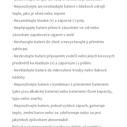
- Nepoužívejte ani neskladujte baterii v blízkosti zdrojů
tepla, jako je oheň nebo topení.
- Nezaměňujte kladné (+) a záporné (-) póly.
- Nepřipojujte baterii přímo k zásuvkám ve zdi nebo
zásuvkám zapalovače cigaret v autě.
- Nevhazujte baterii do ohně a nevystavujte ji přímému
zahřívání.
- Nezkratujte baterii připojením vodičů nebo jiných kovových
předmětů ke kladným (+) a záporným (-) pólům.
- Nevkládejte baterii do mikrovlnné trouby nebo tlakové
nádoby.
- Nepoužívejte baterii v kombinaci s primárními bateriemi
(jako jsou alkalické baterie) nebo bateriemi různé kapacity,
typu nebo značky.
- Nepoužívejte baterii, pokud vydává zápach, generuje
teplo, změní barvu nebo se zdeformuje nebo se jeví
jakýmkoli způsobem abnormálně.
Pokud se baterie používá nebo se dobíjí, okamžitě ji