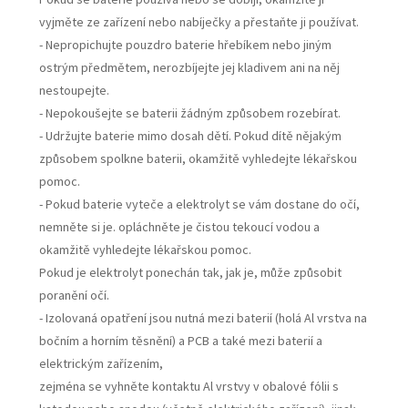
vyjměte ze zařízení nebo nabíječky a přestaňte ji používat.
- Nepropichujte pouzdro baterie hřebíkem nebo jiným
ostrým předmětem, nerozbíjejte jej kladivem ani na něj
nestoupejte.
- Nepokoušejte se baterii žádným způsobem rozebírat.
- Udržujte baterie mimo dosah dětí. Pokud dítě nějakým
způsobem spolkne baterii, okamžitě vyhledejte lékařskou
pomoc.
- Pokud baterie vyteče a elektrolyt se vám dostane do očí,
nemněte si je. opláchněte je čistou tekoucí vodou a
okamžitě vyhledejte lékařskou pomoc.
Pokud je elektrolyt ponechán tak, jak je, může způsobit
poranění očí.
- Izolovaná opatření jsou nutná mezi baterií (holá Al vrstva na
bočním a horním těsnění) a PCB a také mezi baterií a
elektrickým zařízením,
zejména se vyhněte kontaktu Al vrstvy v obalové fólii s