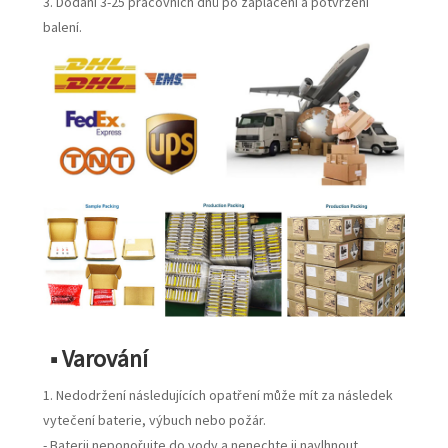
3. Dodání 3-25 pracovních dnů po zaplacení a potvrzení
balení.
■ Varování
1. Nedodržení následujících opatření může mít za následek
vytečení baterie, výbuch nebo požár.
- Baterii neponořujte do vody a nenechte ji navlhnout.