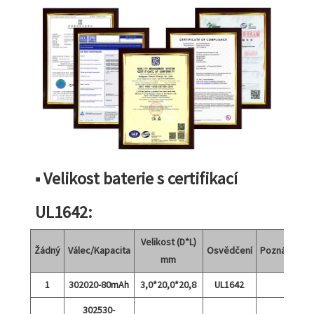
■ Velikost baterie s certifikací
UL1642:
Velikost (D*L)
Žádný
Válec/Kapacita
Osvědčení
Poznámky
mm
1
302020-80mAh
3,0*20,0*20,8
UL1642
302530-