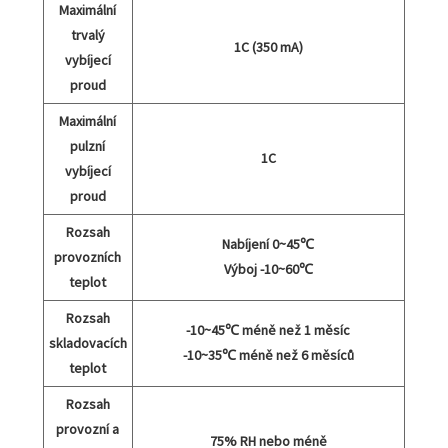
Maximální
trvalý
1C (350 mA)
vybíjecí
proud
Maximální
pulzní
1C
vybíjecí
proud
Rozsah
Nabíjení 0~45℃
provozních
Výboj -10~60℃
teplot
Rozsah
-10~45℃ méně než 1 měsíc
skladovacích
-10~35℃ méně než 6 měsíců
teplot
Rozsah
provozní a
75% RH nebo méně