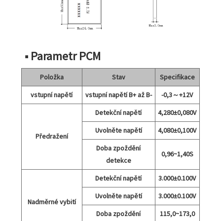
■ Parametr PCM
Položka
Stav
Specifikace
vstupní napětí
vstupní napětí B+ až B-
-0,3～+12V
Detekční napětí
4,280±0,080V
Uvolněte napětí
4,080±0,100V
Předražení
Doba zpoždění
0,96~1,40S
detekce
Detekční napětí
3.000±0.100V
Uvolněte napětí
3.000±0.100V
Nadměrné vybití
Doba zpoždění
115,0~173,0